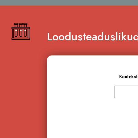
Loodusteadusliku
Kontekst