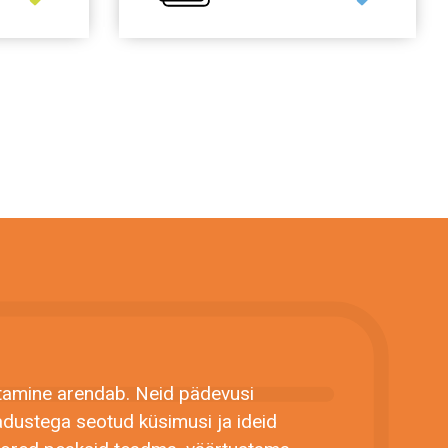
amine arendab. Neid pädevusi
eadustega seotud küsimusi ja ideid