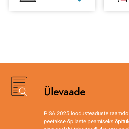
Ülevaade
PISA 2025 loodusteaduste raamdok
peetakse õpilaste peamiseks õpitule