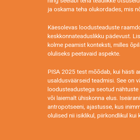
ning seeläbi teha teadlikke otsus
ja oskama teha olukordades, mis nõ
Käesolevas loodusteaduste raamdo
keskkonnateaduslikku pädevust. Lis
kolme peamist konteksti, milles õp
oluliseks peetavaid aspekte.
PISA 2025 test mõõdab, kui hästi a
usaldusväärseid teadmisi. See on väg
loodusteadustega seotud nähtuste k
või laiemalt ühiskonna elus. Iseäran
antropotseeni, ajastusse, kus ini
olulised nii isiklikul, piirkondlikul 