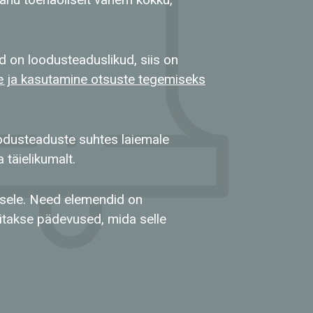
ud on loodusteaduslikud, siis on
ne ja kasutamine otsuste tegemiseks
odusteaduste suhtes laiemale
 täielikumalt.
usele. Need elemendid on
itakse pädevused, mida selle