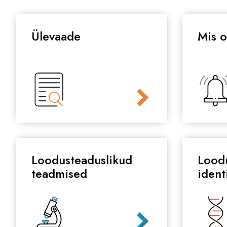
Ülevaade
Mis o
Loodusteaduslikud
Loodu
teadmised
ident