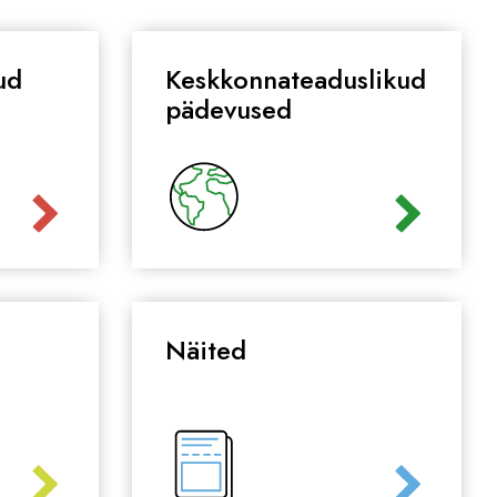
ud
Keskkonnateaduslikud
pädevused
Näited