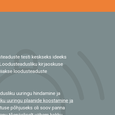
teaduste testi keskseks ideeks
Loodusteadusliku kirjaoskuse
iiakse loodusteaduste
dusliku uuringu hindamine ja
ku uuringu plaanide koostamine ja
atuse põhjuseks oli soov panna
anu tõenäoliselt vähem kokku,