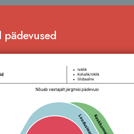
d pädevused
Isiklik
id
Kohalik/riiklik
Globaalne
Nõuab vastajalt järgmisi pädevusi