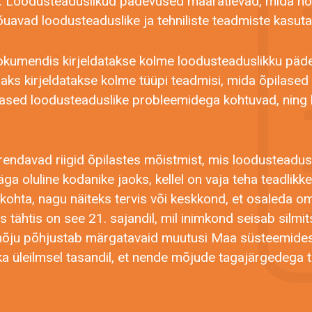
eid. Loodusteaduslikud pädevused määratlevad, mida 
uavad loodusteaduslike ja tehniliste teadmiste kasuta
kumendis kirjeldatakse kolme loodusteaduslikku päd
aks kirjeldatakse kolme tüüpi teadmisi, mida õpilase
ilased loodusteaduslike probleemidega kohtuvad, ning 
rendavad riigid õpilastes mõistmist, mis loodusteadu
a oluline kodanike jaoks, kellel on vaja teha teadlikke 
ohta, nagu näiteks tervis või keskkond, et osaleda 
is tähtis on see 21. sajandil, mil inimkond seisab silmi
mmõju põhjustab märgatavaid muutusi Maa süsteemide
kui ka üleilmsel tasandil, et nende mõjude tagajärgedega 