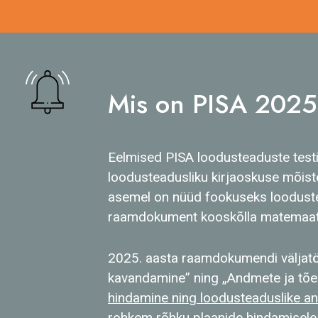
Mis on PISA 2025 
Eelmised PISA loodusteaduste test
loodusteadusliku kirjaoskuse mõis
asemel on nüüd fookuseks looduste
raamdokument kooskõlla matemaat
2025. aasta raamdokumendi väljatöö
kavandamine” ning „Andmete ja tõen
hindamine ning loodusteaduslike and
rohkem rõhku plaanide hindamisele