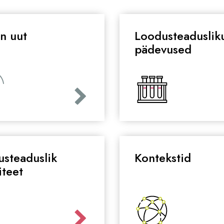
n uut
Loodusteaduslik
pädevused
steaduslik
Kontekstid
iteet