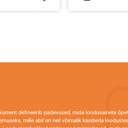
ument defineerib pädevused, mida loodusainete õpet
museks, mille abil on neil võimalik käsitleda loodust