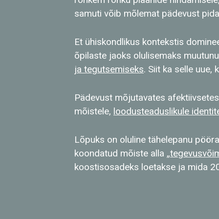
samuti võib mõlemat pädevust pidad
Et ühiskondlikus kontekstis domineer
õpilaste jaoks olulisemaks muutun
ja tegutsemiseks
. Siit ka selle uue
Pädevust mõjutavates afektiivsetes
mõistele,
loodusteaduslikule identit
Lõpuks on oluline tähelepanu pööra
koondatud mõiste alla „
tegevusvõi
koostisosadeks loetakse ja mida 2