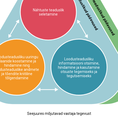
Loodusteaduslikud pädevused
Keskkonnateaduslikud pädevused
Nähtuste teaduslik
seletamine
odusteadusliku uuringu
Loodusteadusliku
laanide koostamine ja
informatsiooni otsimine,
hindamine ning
hindamine ja kasutamine
odusteaduslike andmete
otsuste tegemiseks ja
ja tõendite kriitiline
tegutsemiseks
tõlgendamine
Seejuures mõjutavad vastaja tegevust