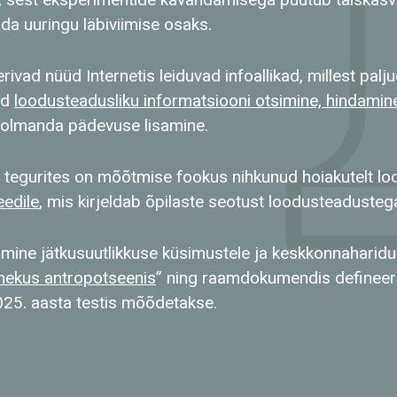
a uuringu läbiviimise osaks.
ivad nüüd Internetis leiduvad infoallikad, millest palj
ud
loodusteadusliku informatsiooni otsimine, hindami
, kolmanda pädevuse lisamine.
 tegurites on mõõtmise fookus nihkunud hoiakutelt lo
eedile
, mis kirjeldab õpilaste seotust loodusteadustega
mine jätkusuutlikkuse küsimustele ja keskkonnaharid
mekus antropotseenis
” ning raamdokumendis defineer
025. aasta testis mõõdetakse.