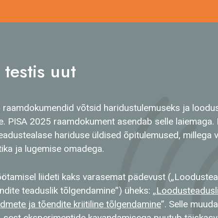
testis uut
i raamdokumendid võtsid haridustulemuseks ja loodus
te. PISA 2025 raamdokument asendab selle laiemaga. 
adustealase hariduse üldised õpitulemused, millega v
ika ja lugemise omadega.
tamisel liideti kaks varasemat pädevust („Loodustea
dite teaduslik tõlgendamine”) üheks: „
Loodusteadusli
mete ja tõendite kriitiline tõlgendamine
”. Selle muud
, sest eksperimentide kavandamisega puutub täiskasv