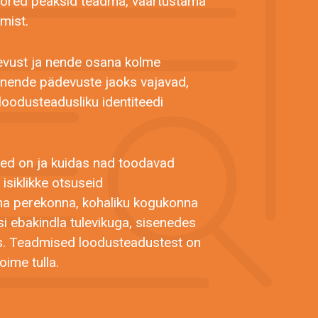
noored peaksid teadma, väärtustama
mist.
evust ja nende osana kolme
d nende pädevuste jaoks vajavad,
loodusteadusliku identiteedi
sed on ja kuidas nad toodavad
isiklikke otsuseid
oma perekonna, kohaliku kogukonna
tsi ebakindla tulevikuga, sisenedes
s. Teadmised loodusteadustest on
toime tulla.